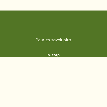
Pour en savoir plus
b-corp
Notice de protection des données des candidat·e·s
Envie d’en savoir plus sur la vie chez innocent ?
Jettez un œil à notre profil Glassdoor et à nos
réseaux sociaux.