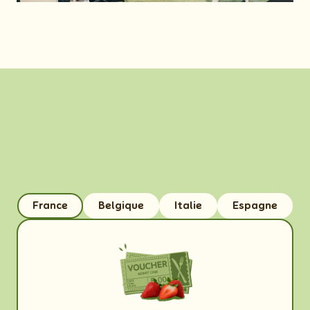
France
Belgique
Italie
Espagne